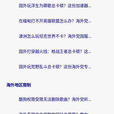
国外玩浮生为卿歌总卡顿？这份加速器选择指南帮你找回丝滑体验
在缅甸打不开英雄联盟怎么办？海外党亲测有效的国服游戏加速指南
澳洲怎么玩坦克世界不卡？海外党国服游戏加速终极指南（附逆战奇妙碰碰车解决方案）
国外打穿越火线：枪战王者总卡顿？这篇加速器推荐下载指南帮你解决延迟难题
国外玩荒野乱斗总卡顿？这份海外党专属的国服游戏加速攻略请收好
海外地区限制
酷狗权限受限无法删除歌曲？海外党听国内音乐的终极解决方案来了