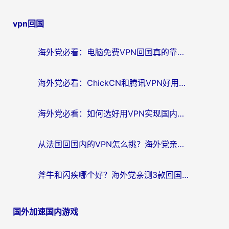
章
vpn回国
导
航
海外党必看：电脑免费VPN回国真的靠谱吗？附实测对比与最优方案指南
海外党必看：ChickCN和腾讯VPN好用吗？3招选对回国加速器，告别地区限制
海外党必看：如何选好用VPN实现国内资源无缝访问？从越南到全球都适用
从法国回国内的VPN怎么挑？海外党亲测：稳定、多端、安全才是关键
斧牛和闪疾哪个好？海外党亲测3款回国加速器，教你选到不踩坑的那一款
国外加速国内游戏