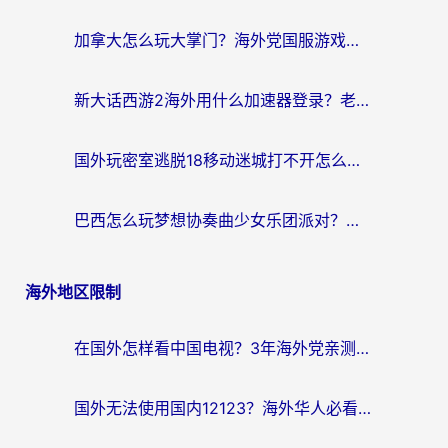
加拿大怎么玩大掌门？海外党国服游戏加速避坑指南（附实用工具推荐）
新大话西游2海外用什么加速器登录？老玩家亲测有效的国服游戏加速指南
国外玩密室逃脱18移动迷城打不开怎么办？海外玩家亲测有效的解决指南
巴西怎么玩梦想协奏曲少女乐团派对？海外党必看的国服游戏加速全攻略（附波兰天涯明月刀实用技巧）
海外地区限制
在国外怎样看中国电视？3年海外党亲测有效的追剧加速器指南
国外无法使用国内12123？海外华人必看：选对回国加速器，解决迪拜语音+12123访问难题