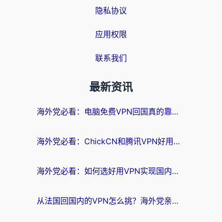
隐私协议
应用权限
联系我们
最新资讯
海外党必看：电脑免费VPN回国真的靠谱吗？附实测对比与最优方案指南
海外党必看：ChickCN和腾讯VPN好用吗？3招选对回国加速器，告别地区限制
海外党必看：如何选好用VPN实现国内资源无缝访问？从越南到全球都适用
从法国回国内的VPN怎么挑？海外党亲测：稳定、多端、安全才是关键