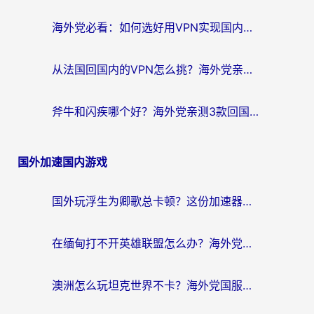
海外党必看：如何选好用VPN实现国内资源无缝访问？从越南到全球都适用
从法国回国内的VPN怎么挑？海外党亲测：稳定、多端、安全才是关键
斧牛和闪疾哪个好？海外党亲测3款回国加速器，教你选到不踩坑的那一款
国外加速国内游戏
国外玩浮生为卿歌总卡顿？这份加速器选择指南帮你找回丝滑体验
在缅甸打不开英雄联盟怎么办？海外党亲测有效的国服游戏加速指南
澳洲怎么玩坦克世界不卡？海外党国服游戏加速终极指南（附逆战奇妙碰碰车解决方案）