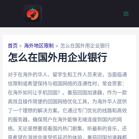
跳
至
Mai
内
容
Men
首页
海外地区限制
怎么在国外用企业银行
怎么在国外用企业银行
对于在海外的华人、留学生和工作人员来说，当面临通
信限制或希望保持与祖国网络的连通性时，常会思索：
在海外如何让手机回国？。番茄回国加速器，作为一款
高效且操作简便的回国网络优化工具，为海外华人提供
了一个理想的解决方案。它通过专门优化的线路和高效
的服务器，确保用户在海外能够无缝连接到国内的网
络。无论是想要观看国内热门剧集、听最新的音乐，还
是希望在游戏中享受低延迟的体验，番茄回国加速器都