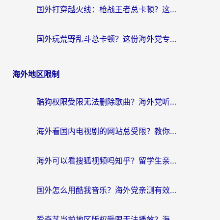
国外打穿越火线：枪战王者总卡顿？这篇加速器推荐下载指南帮你解决延迟难题
国外玩荒野乱斗总卡顿？这份海外党专属的国服游戏加速攻略请收好
海外地区限制
酷狗权限受限无法删除歌曲？海外党听国内音乐的终极解决方案来了
海外看国内电视剧的网站总受限？教你选对回国加速器，轻松追热剧
海外可以看搜狐视频吗知乎？留学生亲测有效的回国加速器选择指南
国外怎么用酷我音乐？海外党亲测有效的回国加速方案，附千千音乐中文歌收听指南
爱奇艺当前地区版权受限无法播放？海外党追剧看电影的终极解决方案来了