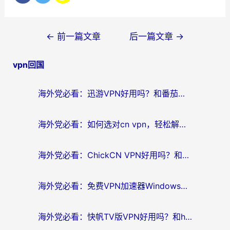
文
←
前一篇文章
后一篇文章
→
章
vpn回国
导
航
海外党必看：迅游VPN好用吗？和番茄加速器VPN对比哪个回国效果更好？
海外党必看：如何选对cn vpn，轻松解锁国内影音游戏？
海外党必看：ChickCN VPN好用吗？和星河VPN对比哪个回国效果更好？附真实体验+避坑指南
海外党必看：免费VPN加速器Windows版怎么选？附真实测评与无缝访问国内资源指南
海外党必看：快帆TV版VPN好用吗？和hi龟龟VPN对比哪个回国效果更好？附免费加速器选择指南