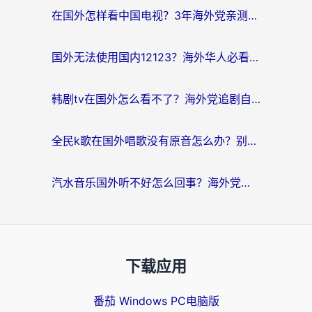
在国外怎样看中国电视？3年海外党亲测有效的追剧加速器指南
国外无法使用国内12123？海外华人必看：选对回国加速器，解决迪拜语音+12123访问难题
韩剧tv在国外怎么看不了？海外党追剧自由的终极解决方案来了
全民k歌在国外唱歌没有原音怎么办？别让地域限制毁了你的麦霸时刻
汽水音乐国外听不好怎么回事？海外党亲测有效的回国加速方案来了
下载应用
番茄 Windows PC电脑版