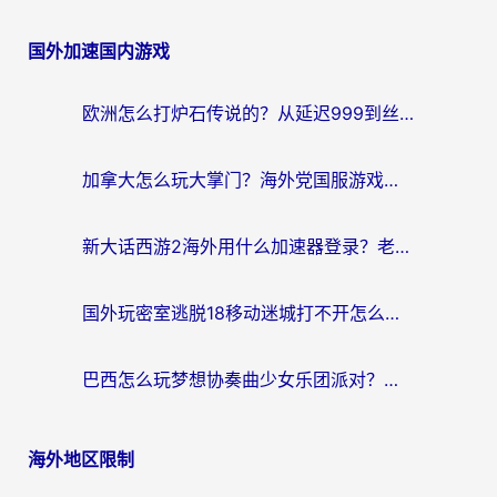
国外加速国内游戏
欧洲怎么打炉石传说的？从延迟999到丝滑上分，我找到了靠谱加速器
加拿大怎么玩大掌门？海外党国服游戏加速避坑指南（附实用工具推荐）
新大话西游2海外用什么加速器登录？老玩家亲测有效的国服游戏加速指南
国外玩密室逃脱18移动迷城打不开怎么办？海外玩家亲测有效的解决指南
巴西怎么玩梦想协奏曲少女乐团派对？海外党必看的国服游戏加速全攻略（附波兰天涯明月刀实用技巧）
海外地区限制