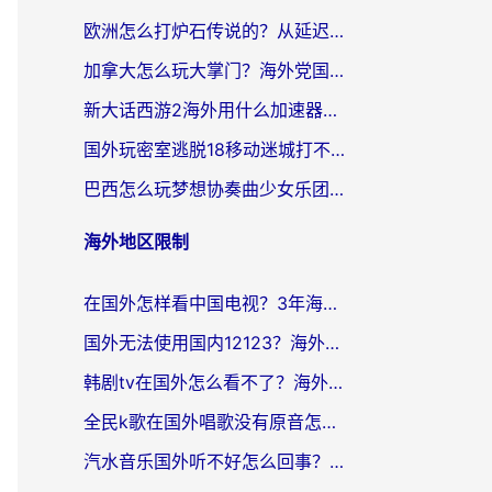
欧洲怎么打炉石传说的？从延迟999到丝滑上分，我找到了靠谱加速器
加拿大怎么玩大掌门？海外党国服游戏加速避坑指南（附实用工具推荐）
新大话西游2海外用什么加速器登录？老玩家亲测有效的国服游戏加速指南
国外玩密室逃脱18移动迷城打不开怎么办？海外玩家亲测有效的解决指南
巴西怎么玩梦想协奏曲少女乐团派对？海外党必看的国服游戏加速全攻略（附波兰天涯明月刀实用技巧）
海外地区限制
在国外怎样看中国电视？3年海外党亲测有效的追剧加速器指南
国外无法使用国内12123？海外华人必看：选对回国加速器，解决迪拜语音+12123访问难题
韩剧tv在国外怎么看不了？海外党追剧自由的终极解决方案来了
全民k歌在国外唱歌没有原音怎么办？别让地域限制毁了你的麦霸时刻
汽水音乐国外听不好怎么回事？海外党亲测有效的回国加速方案来了