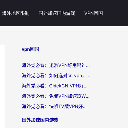
海外地区限制
国外加速国内游戏
VPN回国
vpn回国
海外党必看：迅游VPN好用吗？和番茄加速器VPN对比哪个回国效果更好？
海外党必看：如何选对cn vpn，轻松解锁国内影音游戏？
海外党必看：ChickCN VPN好用吗？和星河VPN对比哪个回国效果更好？附真实体验+避坑指南
海外党必看：免费VPN加速器Windows版怎么选？附真实测评与无缝访问国内资源指南
海外党必看：快帆TV版VPN好用吗？和hi龟龟VPN对比哪个回国效果更好？附免费加速器选择指南
国外加速国内游戏