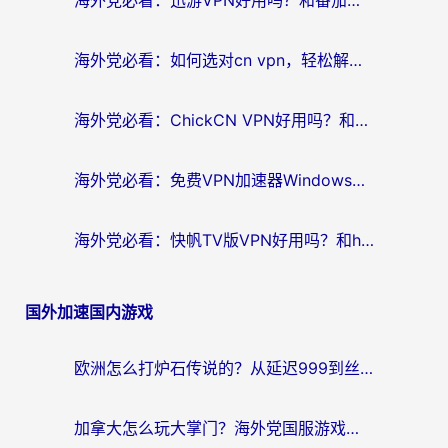
海外党必看：迅游VPN好用吗？和番茄加速器VPN对比哪个回国效果更好？
海外党必看：如何选对cn vpn，轻松解锁国内影音游戏？
海外党必看：ChickCN VPN好用吗？和星河VPN对比哪个回国效果更好？附真实体验+避坑指南
海外党必看：免费VPN加速器Windows版怎么选？附真实测评与无缝访问国内资源指南
海外党必看：快帆TV版VPN好用吗？和hi龟龟VPN对比哪个回国效果更好？附免费加速器选择指南
国外加速国内游戏
欧洲怎么打炉石传说的？从延迟999到丝滑上分，我找到了靠谱加速器
加拿大怎么玩大掌门？海外党国服游戏加速避坑指南（附实用工具推荐）