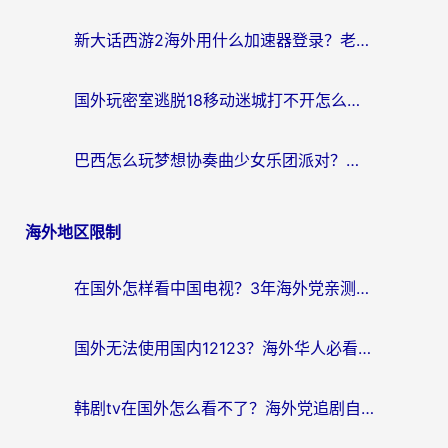
新大话西游2海外用什么加速器登录？老玩家亲测有效的国服游戏加速指南
国外玩密室逃脱18移动迷城打不开怎么办？海外玩家亲测有效的解决指南
巴西怎么玩梦想协奏曲少女乐团派对？海外党必看的国服游戏加速全攻略（附波兰天涯明月刀实用技巧）
海外地区限制
在国外怎样看中国电视？3年海外党亲测有效的追剧加速器指南
国外无法使用国内12123？海外华人必看：选对回国加速器，解决迪拜语音+12123访问难题
韩剧tv在国外怎么看不了？海外党追剧自由的终极解决方案来了