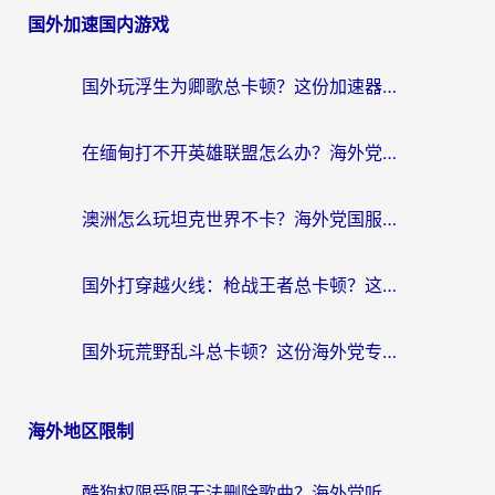
国外加速国内游戏
国外玩浮生为卿歌总卡顿？这份加速器选择指南帮你找回丝滑体验
在缅甸打不开英雄联盟怎么办？海外党亲测有效的国服游戏加速指南
澳洲怎么玩坦克世界不卡？海外党国服游戏加速终极指南（附逆战奇妙碰碰车解决方案）
国外打穿越火线：枪战王者总卡顿？这篇加速器推荐下载指南帮你解决延迟难题
国外玩荒野乱斗总卡顿？这份海外党专属的国服游戏加速攻略请收好
海外地区限制
酷狗权限受限无法删除歌曲？海外党听国内音乐的终极解决方案来了