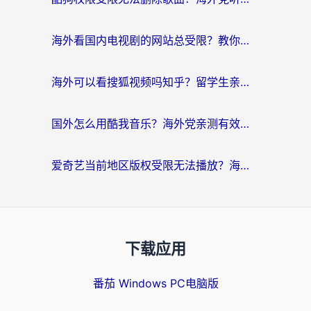
海外看国内电视剧的网站总受限？教你选对回国加速器，轻松追热剧
海外可以看搜狐视频吗知乎？留学生亲测有效的回国加速器选择指南
国外怎么用酷我音乐？海外党亲测有效的回国加速方案，附千千音乐中文歌收听指南
爱奇艺当前地区版权受限无法播放？海外党追剧看电影的终极解决方案来了
下载应用
番茄 Windows PC电脑版