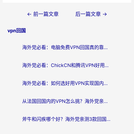
文
←
前一篇文章
后一篇文章
→
章
vpn回国
导
航
海外党必看：电脑免费VPN回国真的靠谱吗？附实测对比与最优方案指南
海外党必看：ChickCN和腾讯VPN好用吗？3招选对回国加速器，告别地区限制
海外党必看：如何选好用VPN实现国内资源无缝访问？从越南到全球都适用
从法国回国内的VPN怎么挑？海外党亲测：稳定、多端、安全才是关键
斧牛和闪疾哪个好？海外党亲测3款回国加速器，教你选到不踩坑的那一款