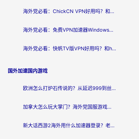
海外党必看：ChickCN VPN好用吗？和星河VPN对比哪个回国效果更好？附真实体验+避坑指南
海外党必看：免费VPN加速器Windows版怎么选？附真实测评与无缝访问国内资源指南
海外党必看：快帆TV版VPN好用吗？和hi龟龟VPN对比哪个回国效果更好？附免费加速器选择指南
国外加速国内游戏
欧洲怎么打炉石传说的？从延迟999到丝滑上分，我找到了靠谱加速器
加拿大怎么玩大掌门？海外党国服游戏加速避坑指南（附实用工具推荐）
新大话西游2海外用什么加速器登录？老玩家亲测有效的国服游戏加速指南