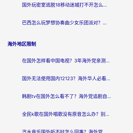
国外玩密室逃脱18移动迷城打不开怎么办？海外玩家亲测有效的解决指南
巴西怎么玩梦想协奏曲少女乐团派对？海外党必看的国服游戏加速全攻略（附波兰天涯明月刀实用技巧）
海外地区限制
在国外怎样看中国电视？3年海外党亲测有效的追剧加速器指南
国外无法使用国内12123？海外华人必看：选对回国加速器，解决迪拜语音+12123访问难题
韩剧tv在国外怎么看不了？海外党追剧自由的终极解决方案来了
全民k歌在国外唱歌没有原音怎么办？别让地域限制毁了你的麦霸时刻
汽水音乐国外听不好怎么回事？海外党亲测有效的回国加速方案来了