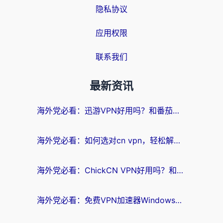
隐私协议
应用权限
联系我们
最新资讯
海外党必看：迅游VPN好用吗？和番茄加速器VPN对比哪个回国效果更好？
海外党必看：如何选对cn vpn，轻松解锁国内影音游戏？
海外党必看：ChickCN VPN好用吗？和星河VPN对比哪个回国效果更好？附真实体验+避坑指南
海外党必看：免费VPN加速器Windows版怎么选？附真实测评与无缝访问国内资源指南