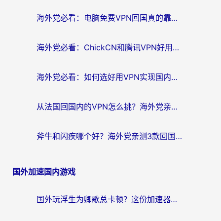
航
海外党必看：电脑免费VPN回国真的靠谱吗？附实测对比与最优方案指南
海外党必看：ChickCN和腾讯VPN好用吗？3招选对回国加速器，告别地区限制
海外党必看：如何选好用VPN实现国内资源无缝访问？从越南到全球都适用
从法国回国内的VPN怎么挑？海外党亲测：稳定、多端、安全才是关键
斧牛和闪疾哪个好？海外党亲测3款回国加速器，教你选到不踩坑的那一款
国外加速国内游戏
国外玩浮生为卿歌总卡顿？这份加速器选择指南帮你找回丝滑体验