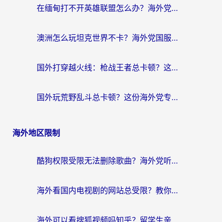
在缅甸打不开英雄联盟怎么办？海外党亲测有效的国服游戏加速指南
澳洲怎么玩坦克世界不卡？海外党国服游戏加速终极指南（附逆战奇妙碰碰车解决方案）
国外打穿越火线：枪战王者总卡顿？这篇加速器推荐下载指南帮你解决延迟难题
国外玩荒野乱斗总卡顿？这份海外党专属的国服游戏加速攻略请收好
海外地区限制
酷狗权限受限无法删除歌曲？海外党听国内音乐的终极解决方案来了
海外看国内电视剧的网站总受限？教你选对回国加速器，轻松追热剧
海外可以看搜狐视频吗知乎？留学生亲测有效的回国加速器选择指南