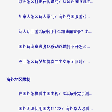
欧洲怎么打炉石传说的？从延迟999到丝滑上分，我找到了靠谱加速器
加拿大怎么玩大掌门？海外党国服游戏加速避坑指南（附实用工具推荐）
新大话西游2海外用什么加速器登录？老玩家亲测有效的国服游戏加速指南
国外玩密室逃脱18移动迷城打不开怎么办？海外玩家亲测有效的解决指南
巴西怎么玩梦想协奏曲少女乐团派对？海外党必看的国服游戏加速全攻略（附波兰天涯明月刀实用技巧）
海外地区限制
在国外怎样看中国电视？3年海外党亲测有效的追剧加速器指南
国外无法使用国内12123？海外华人必看：选对回国加速器，解决迪拜语音+12123访问难题