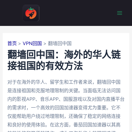
跳
至
Mai
内
容
Men
首页
VPN回国
翻墙回中国
翻墙回中国：海外的华人链
接祖国的有效方法
对于在海外的华人、留学生和工作者来说，翻墙回中国
是连接祖国和克服地理限制的关键。当面临无法访问国
内的影视APP、音乐APP、国服游戏以及对国内直播平台
的需求时，一个高效的回国加速器变得尤为重要。它不
仅能帮助用户绕过地理限制，还确保了稳定的网络连接
和良好的使用体验。在这方面，番茄回国加速器以其高