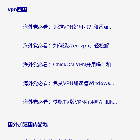
章
vpn回国
导
航
海外党必看：迅游VPN好用吗？和番茄加速器VPN对比哪个回国效果更好？
海外党必看：如何选对cn vpn，轻松解锁国内影音游戏？
海外党必看：ChickCN VPN好用吗？和星河VPN对比哪个回国效果更好？附真实体验+避坑指南
海外党必看：免费VPN加速器Windows版怎么选？附真实测评与无缝访问国内资源指南
海外党必看：快帆TV版VPN好用吗？和hi龟龟VPN对比哪个回国效果更好？附免费加速器选择指南
国外加速国内游戏