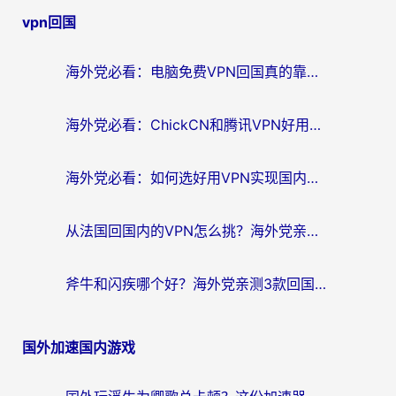
vpn回国
导
航
海外党必看：电脑免费VPN回国真的靠谱吗？附实测对比与最优方案指南
海外党必看：ChickCN和腾讯VPN好用吗？3招选对回国加速器，告别地区限制
海外党必看：如何选好用VPN实现国内资源无缝访问？从越南到全球都适用
从法国回国内的VPN怎么挑？海外党亲测：稳定、多端、安全才是关键
斧牛和闪疾哪个好？海外党亲测3款回国加速器，教你选到不踩坑的那一款
国外加速国内游戏