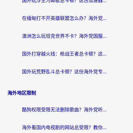
国外玩浮生为卿歌总卡顿？这份加速器选择指南帮你找回丝滑体验
在缅甸打不开英雄联盟怎么办？海外党亲测有效的国服游戏加速指南
澳洲怎么玩坦克世界不卡？海外党国服游戏加速终极指南（附逆战奇妙碰碰车解决方案）
国外打穿越火线：枪战王者总卡顿？这篇加速器推荐下载指南帮你解决延迟难题
国外玩荒野乱斗总卡顿？这份海外党专属的国服游戏加速攻略请收好
海外地区限制
酷狗权限受限无法删除歌曲？海外党听国内音乐的终极解决方案来了
海外看国内电视剧的网站总受限？教你选对回国加速器，轻松追热剧