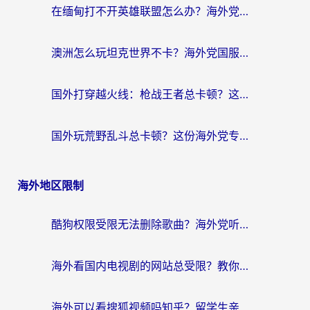
在缅甸打不开英雄联盟怎么办？海外党亲测有效的国服游戏加速指南
澳洲怎么玩坦克世界不卡？海外党国服游戏加速终极指南（附逆战奇妙碰碰车解决方案）
国外打穿越火线：枪战王者总卡顿？这篇加速器推荐下载指南帮你解决延迟难题
国外玩荒野乱斗总卡顿？这份海外党专属的国服游戏加速攻略请收好
海外地区限制
酷狗权限受限无法删除歌曲？海外党听国内音乐的终极解决方案来了
海外看国内电视剧的网站总受限？教你选对回国加速器，轻松追热剧
海外可以看搜狐视频吗知乎？留学生亲测有效的回国加速器选择指南