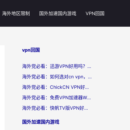
海外地区限制
国外加速国内游戏
VPN回国
vpn回国
海外党必看：迅游VPN好用吗？和番茄加速器VPN对比哪个回国效果更好？
海外党必看：如何选对cn vpn，轻松解锁国内影音游戏？
海外党必看：ChickCN VPN好用吗？和星河VPN对比哪个回国效果更好？附真实体验+避坑指南
海外党必看：免费VPN加速器Windows版怎么选？附真实测评与无缝访问国内资源指南
海外党必看：快帆TV版VPN好用吗？和hi龟龟VPN对比哪个回国效果更好？附免费加速器选择指南
国外加速国内游戏