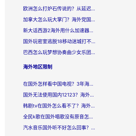
欧洲怎么打炉石传说的？从延迟999到丝滑上分，我找到了靠谱加速器
加拿大怎么玩大掌门？海外党国服游戏加速避坑指南（附实用工具推荐）
新大话西游2海外用什么加速器登录？老玩家亲测有效的国服游戏加速指南
国外玩密室逃脱18移动迷城打不开怎么办？海外玩家亲测有效的解决指南
巴西怎么玩梦想协奏曲少女乐团派对？海外党必看的国服游戏加速全攻略（附波兰天涯明月刀实用技巧）
海外地区限制
在国外怎样看中国电视？3年海外党亲测有效的追剧加速器指南
国外无法使用国内12123？海外华人必看：选对回国加速器，解决迪拜语音+12123访问难题
韩剧tv在国外怎么看不了？海外党追剧自由的终极解决方案来了
全民k歌在国外唱歌没有原音怎么办？别让地域限制毁了你的麦霸时刻
汽水音乐国外听不好怎么回事？海外党亲测有效的回国加速方案来了