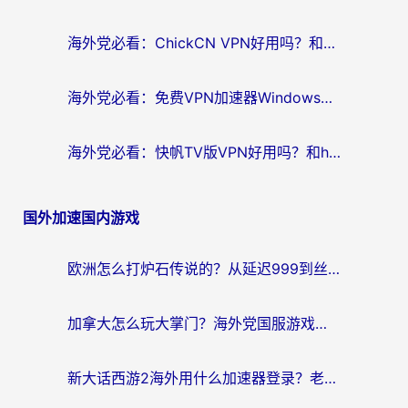
海外党必看：ChickCN VPN好用吗？和星河VPN对比哪个回国效果更好？附真实体验+避坑指南
海外党必看：免费VPN加速器Windows版怎么选？附真实测评与无缝访问国内资源指南
海外党必看：快帆TV版VPN好用吗？和hi龟龟VPN对比哪个回国效果更好？附免费加速器选择指南
国外加速国内游戏
欧洲怎么打炉石传说的？从延迟999到丝滑上分，我找到了靠谱加速器
加拿大怎么玩大掌门？海外党国服游戏加速避坑指南（附实用工具推荐）
新大话西游2海外用什么加速器登录？老玩家亲测有效的国服游戏加速指南