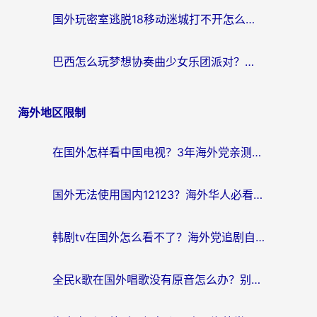
国外玩密室逃脱18移动迷城打不开怎么办？海外玩家亲测有效的解决指南
巴西怎么玩梦想协奏曲少女乐团派对？海外党必看的国服游戏加速全攻略（附波兰天涯明月刀实用技巧）
海外地区限制
在国外怎样看中国电视？3年海外党亲测有效的追剧加速器指南
国外无法使用国内12123？海外华人必看：选对回国加速器，解决迪拜语音+12123访问难题
韩剧tv在国外怎么看不了？海外党追剧自由的终极解决方案来了
全民k歌在国外唱歌没有原音怎么办？别让地域限制毁了你的麦霸时刻