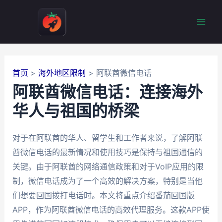
跳
至
Mai
内
容
Men
首页
海外地区限制
阿联酋微信电话
阿联酋微信电话：连接海外
华人与祖国的桥梁
对于在阿联酋的华人、留学生和工作者来说，了解阿联
酋微信电话的最新情况和使用技巧是保持与祖国通信的
关键。由于阿联酋的网络通信政策和对于VoIP应用的限
制，微信电话成为了一个高效的解决方案，特别是当他
们想要回国拨打电话时。本文将重点介绍番茄回国版
APP，作为阿联酋微信电话的高效代理服务。这款APP使