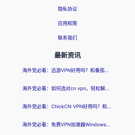
隐私协议
应用权限
联系我们
最新资讯
海外党必看：迅游VPN好用吗？和番茄加速器VPN对比哪个回国效果更好？
海外党必看：如何选对cn vpn，轻松解锁国内影音游戏？
海外党必看：ChickCN VPN好用吗？和星河VPN对比哪个回国效果更好？附真实体验+避坑指南
海外党必看：免费VPN加速器Windows版怎么选？附真实测评与无缝访问国内资源指南