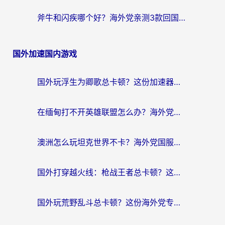
斧牛和闪疾哪个好？海外党亲测3款回国加速器，教你选到不踩坑的那一款
国外加速国内游戏
国外玩浮生为卿歌总卡顿？这份加速器选择指南帮你找回丝滑体验
在缅甸打不开英雄联盟怎么办？海外党亲测有效的国服游戏加速指南
澳洲怎么玩坦克世界不卡？海外党国服游戏加速终极指南（附逆战奇妙碰碰车解决方案）
国外打穿越火线：枪战王者总卡顿？这篇加速器推荐下载指南帮你解决延迟难题
国外玩荒野乱斗总卡顿？这份海外党专属的国服游戏加速攻略请收好