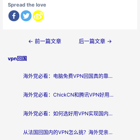
Spread the love
文
←
前一篇文章
后一篇文章
→
章
vpn回国
导
航
海外党必看：电脑免费VPN回国真的靠谱吗？附实测对比与最优方案指南
海外党必看：ChickCN和腾讯VPN好用吗？3招选对回国加速器，告别地区限制
海外党必看：如何选好用VPN实现国内资源无缝访问？从越南到全球都适用
从法国回国内的VPN怎么挑？海外党亲测：稳定、多端、安全才是关键