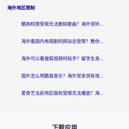
海外地区限制
酷狗权限受限无法删除歌曲？海外党听国内音乐的终极解决方案来了
海外看国内电视剧的网站总受限？教你选对回国加速器，轻松追热剧
海外可以看搜狐视频吗知乎？留学生亲测有效的回国加速器选择指南
国外怎么用酷我音乐？海外党亲测有效的回国加速方案，附千千音乐中文歌收听指南
爱奇艺当前地区版权受限无法播放？海外党追剧看电影的终极解决方案来了
下载应用