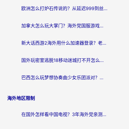
欧洲怎么打炉石传说的？从延迟999到丝滑上分，我找到了靠谱加速器
加拿大怎么玩大掌门？海外党国服游戏加速避坑指南（附实用工具推荐）
新大话西游2海外用什么加速器登录？老玩家亲测有效的国服游戏加速指南
国外玩密室逃脱18移动迷城打不开怎么办？海外玩家亲测有效的解决指南
巴西怎么玩梦想协奏曲少女乐团派对？海外党必看的国服游戏加速全攻略（附波兰天涯明月刀实用技巧）
海外地区限制
在国外怎样看中国电视？3年海外党亲测有效的追剧加速器指南