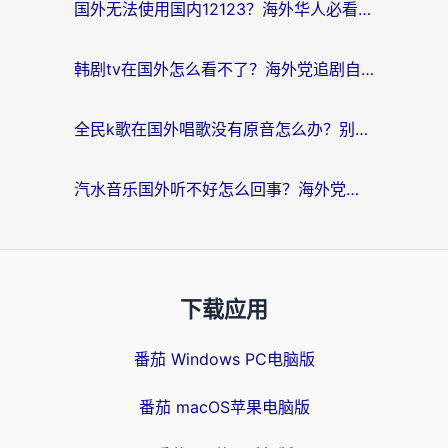
国外无法使用国内12123？海外华人必看：选对回国加速器，解决迪拜语音+12123访问难题
韩剧tv在国外怎么看不了？海外党追剧自由的终极解决方案来了
全民k歌在国外唱歌没有原音怎么办？别让地域限制毁了你的麦霸时刻
汽水音乐国外听不好怎么回事？海外党亲测有效的回国加速方案来了
下载应用
番茄 Windows PC电脑版
番茄 macOS苹果电脑版