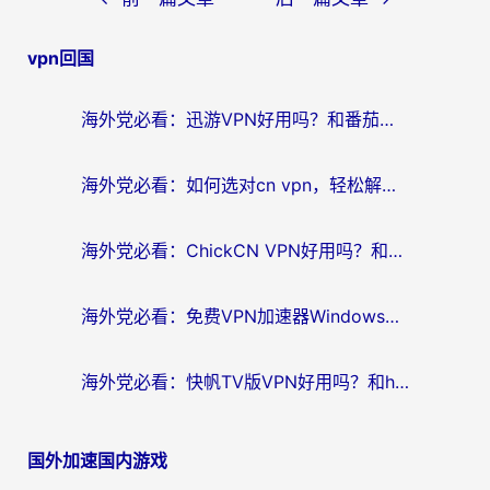
章
vpn回国
导
航
海外党必看：迅游VPN好用吗？和番茄加速器VPN对比哪个回国效果更好？
海外党必看：如何选对cn vpn，轻松解锁国内影音游戏？
海外党必看：ChickCN VPN好用吗？和星河VPN对比哪个回国效果更好？附真实体验+避坑指南
海外党必看：免费VPN加速器Windows版怎么选？附真实测评与无缝访问国内资源指南
海外党必看：快帆TV版VPN好用吗？和hi龟龟VPN对比哪个回国效果更好？附免费加速器选择指南
国外加速国内游戏