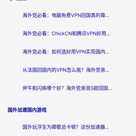
航
海外党必看：电脑免费VPN回国真的靠谱吗？附实测对比与最优方案指南
海外党必看：ChickCN和腾讯VPN好用吗？3招选对回国加速器，告别地区限制
海外党必看：如何选好用VPN实现国内资源无缝访问？从越南到全球都适用
从法国回国内的VPN怎么挑？海外党亲测：稳定、多端、安全才是关键
斧牛和闪疾哪个好？海外党亲测3款回国加速器，教你选到不踩坑的那一款
国外加速国内游戏
国外玩浮生为卿歌总卡顿？这份加速器选择指南帮你找回丝滑体验