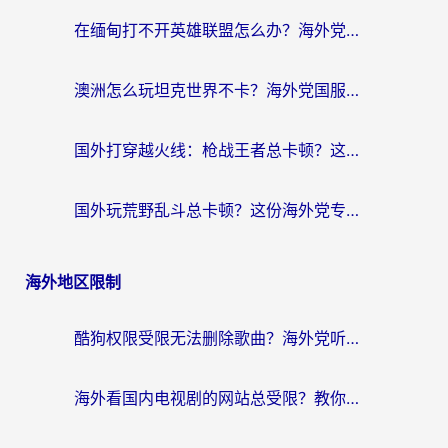
在缅甸打不开英雄联盟怎么办？海外党亲测有效的国服游戏加速指南
澳洲怎么玩坦克世界不卡？海外党国服游戏加速终极指南（附逆战奇妙碰碰车解决方案）
国外打穿越火线：枪战王者总卡顿？这篇加速器推荐下载指南帮你解决延迟难题
国外玩荒野乱斗总卡顿？这份海外党专属的国服游戏加速攻略请收好
海外地区限制
酷狗权限受限无法删除歌曲？海外党听国内音乐的终极解决方案来了
海外看国内电视剧的网站总受限？教你选对回国加速器，轻松追热剧