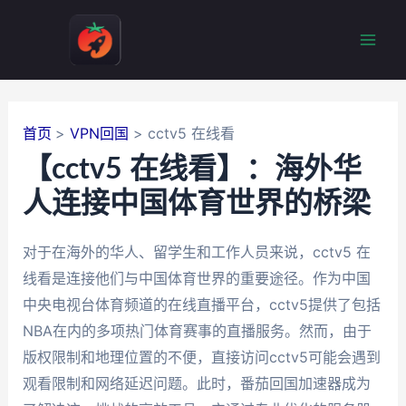
跳
至
Mai
内
容
Men
首页
VPN回国
cctv5 在线看
【cctv5 在线看】：海外华
人连接中国体育世界的桥梁
对于在海外的华人、留学生和工作人员来说，cctv5 在
线看是连接他们与中国体育世界的重要途径。作为中国
中央电视台体育频道的在线直播平台，cctv5提供了包括
NBA在内的多项热门体育赛事的直播服务。然而，由于
版权限制和地理位置的不便，直接访问cctv5可能会遇到
观看限制和网络延迟问题。此时，番茄回国加速器成为