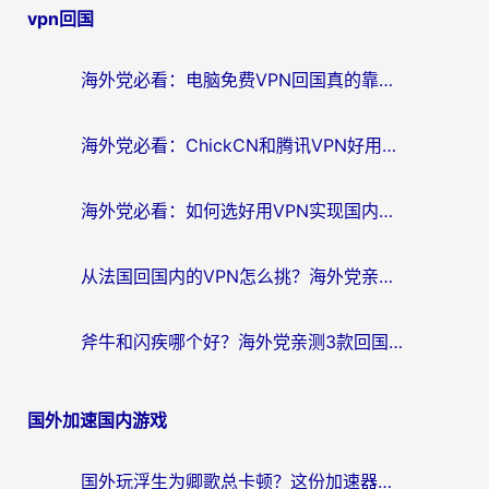
vpn回国
导
航
海外党必看：电脑免费VPN回国真的靠谱吗？附实测对比与最优方案指南
海外党必看：ChickCN和腾讯VPN好用吗？3招选对回国加速器，告别地区限制
海外党必看：如何选好用VPN实现国内资源无缝访问？从越南到全球都适用
从法国回国内的VPN怎么挑？海外党亲测：稳定、多端、安全才是关键
斧牛和闪疾哪个好？海外党亲测3款回国加速器，教你选到不踩坑的那一款
国外加速国内游戏
国外玩浮生为卿歌总卡顿？这份加速器选择指南帮你找回丝滑体验