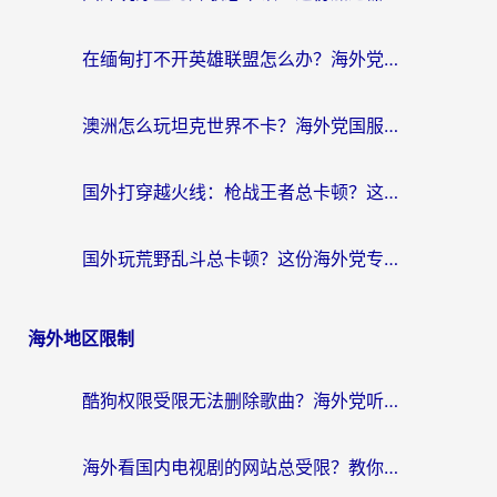
在缅甸打不开英雄联盟怎么办？海外党亲测有效的国服游戏加速指南
澳洲怎么玩坦克世界不卡？海外党国服游戏加速终极指南（附逆战奇妙碰碰车解决方案）
国外打穿越火线：枪战王者总卡顿？这篇加速器推荐下载指南帮你解决延迟难题
国外玩荒野乱斗总卡顿？这份海外党专属的国服游戏加速攻略请收好
海外地区限制
酷狗权限受限无法删除歌曲？海外党听国内音乐的终极解决方案来了
海外看国内电视剧的网站总受限？教你选对回国加速器，轻松追热剧