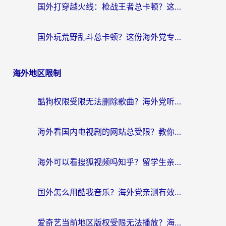
国外打穿越火线：枪战王者总卡顿？这篇加速器推荐下载指南帮你解决延迟难题
国外玩荒野乱斗总卡顿？这份海外党专属的国服游戏加速攻略请收好
海外地区限制
酷狗权限受限无法删除歌曲？海外党听国内音乐的终极解决方案来了
海外看国内电视剧的网站总受限？教你选对回国加速器，轻松追热剧
海外可以看搜狐视频吗知乎？留学生亲测有效的回国加速器选择指南
国外怎么用酷我音乐？海外党亲测有效的回国加速方案，附千千音乐中文歌收听指南
爱奇艺当前地区版权受限无法播放？海外党追剧看电影的终极解决方案来了