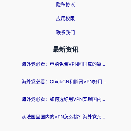
隐私协议
应用权限
联系我们
最新资讯
海外党必看：电脑免费VPN回国真的靠谱吗？附实测对比与最优方案指南
海外党必看：ChickCN和腾讯VPN好用吗？3招选对回国加速器，告别地区限制
海外党必看：如何选好用VPN实现国内资源无缝访问？从越南到全球都适用
从法国回国内的VPN怎么挑？海外党亲测：稳定、多端、安全才是关键