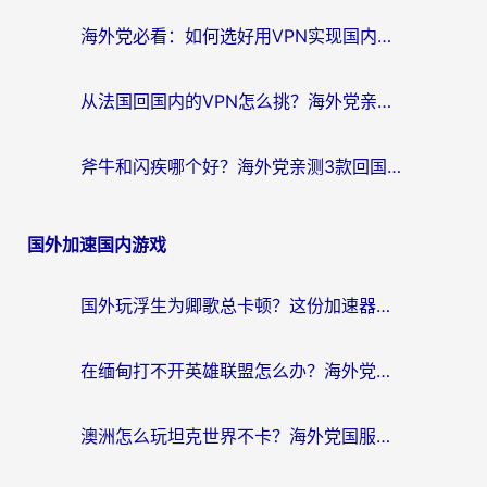
海外党必看：如何选好用VPN实现国内资源无缝访问？从越南到全球都适用
从法国回国内的VPN怎么挑？海外党亲测：稳定、多端、安全才是关键
斧牛和闪疾哪个好？海外党亲测3款回国加速器，教你选到不踩坑的那一款
国外加速国内游戏
国外玩浮生为卿歌总卡顿？这份加速器选择指南帮你找回丝滑体验
在缅甸打不开英雄联盟怎么办？海外党亲测有效的国服游戏加速指南
澳洲怎么玩坦克世界不卡？海外党国服游戏加速终极指南（附逆战奇妙碰碰车解决方案）