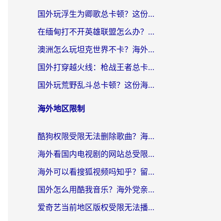
国外玩浮生为卿歌总卡顿？这份加速器选择指南帮你找回丝滑体验
在缅甸打不开英雄联盟怎么办？海外党亲测有效的国服游戏加速指南
澳洲怎么玩坦克世界不卡？海外党国服游戏加速终极指南（附逆战奇妙碰碰车解决方案）
国外打穿越火线：枪战王者总卡顿？这篇加速器推荐下载指南帮你解决延迟难题
国外玩荒野乱斗总卡顿？这份海外党专属的国服游戏加速攻略请收好
海外地区限制
酷狗权限受限无法删除歌曲？海外党听国内音乐的终极解决方案来了
海外看国内电视剧的网站总受限？教你选对回国加速器，轻松追热剧
海外可以看搜狐视频吗知乎？留学生亲测有效的回国加速器选择指南
国外怎么用酷我音乐？海外党亲测有效的回国加速方案，附千千音乐中文歌收听指南
爱奇艺当前地区版权受限无法播放？海外党追剧看电影的终极解决方案来了