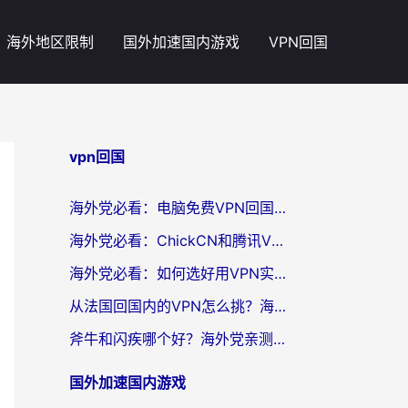
海外地区限制
国外加速国内游戏
VPN回国
vpn回国
海外党必看：电脑免费VPN回国真的靠谱吗？附实测对比与最优方案指南
海外党必看：ChickCN和腾讯VPN好用吗？3招选对回国加速器，告别地区限制
海外党必看：如何选好用VPN实现国内资源无缝访问？从越南到全球都适用
从法国回国内的VPN怎么挑？海外党亲测：稳定、多端、安全才是关键
斧牛和闪疾哪个好？海外党亲测3款回国加速器，教你选到不踩坑的那一款
国外加速国内游戏