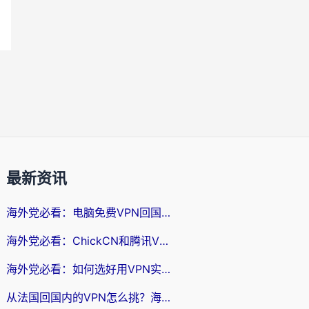
最新资讯
海外党必看：电脑免费VPN回国真的靠谱吗？附实测对比与最优方案指南
海外党必看：ChickCN和腾讯VPN好用吗？3招选对回国加速器，告别地区限制
海外党必看：如何选好用VPN实现国内资源无缝访问？从越南到全球都适用
从法国回国内的VPN怎么挑？海外党亲测：稳定、多端、安全才是关键