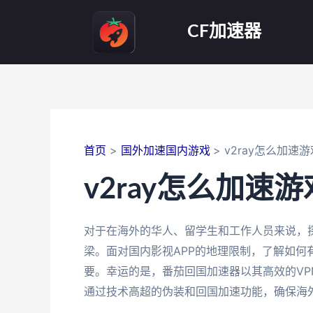
跳
至
CF加速器
内
容
首页
国外加速国内游戏
v2ray怎么加速游
v2ray怎么加速游
对于在海外的华人、留学生和工作人员来说，
梁。面对国内影视APP的地理限制，了解如
要。幸运的是，番茄回国加速器以其高效的V
通过技术高超的伪装和回国加速功能，确保海