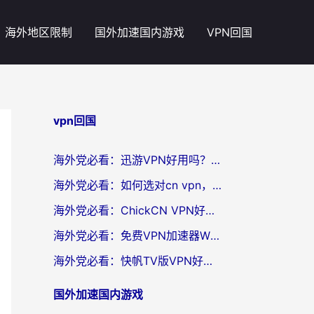
海外地区限制
国外加速国内游戏
VPN回国
vpn回国
海外党必看：迅游VPN好用吗？和番茄加速器VPN对比哪个回国效果更好？
海外党必看：如何选对cn vpn，轻松解锁国内影音游戏？
海外党必看：ChickCN VPN好用吗？和星河VPN对比哪个回国效果更好？附真实体验+避坑指南
海外党必看：免费VPN加速器Windows版怎么选？附真实测评与无缝访问国内资源指南
海外党必看：快帆TV版VPN好用吗？和hi龟龟VPN对比哪个回国效果更好？附免费加速器选择指南
国外加速国内游戏