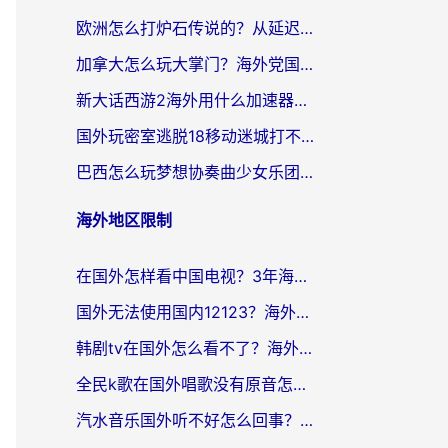
欧洲怎么打炉石传说的？从延迟999到丝滑上分，我找到了靠谱加速器
加拿大怎么玩大掌门？海外党国服游戏加速避坑指南（附实用工具推荐）
新大话西游2海外用什么加速器登录？老玩家亲测有效的国服游戏加速指南
国外玩密室逃脱18移动迷城打不开怎么办？海外玩家亲测有效的解决指南
巴西怎么玩梦想协奏曲少女乐团派对？海外党必看的国服游戏加速全攻略（附波兰天涯明月刀实用技巧）
海外地区限制
在国外怎样看中国电视？3年海外党亲测有效的追剧加速器指南
国外无法使用国内12123？海外华人必看：选对回国加速器，解决迪拜语音+12123访问难题
韩剧tv在国外怎么看不了？海外党追剧自由的终极解决方案来了
全民k歌在国外唱歌没有原音怎么办？别让地域限制毁了你的麦霸时刻
汽水音乐国外听不好怎么回事？海外党亲测有效的回国加速方案来了